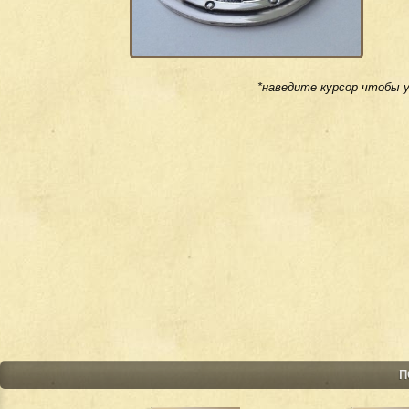
*наведите курсор чтобы 
П